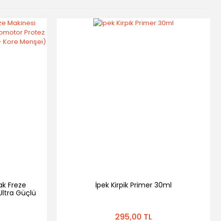
ak Freze
İpek Kirpik Primer 30ml
ltra Güçlü
örpü Cihazı
Menşei)
295,00 TL