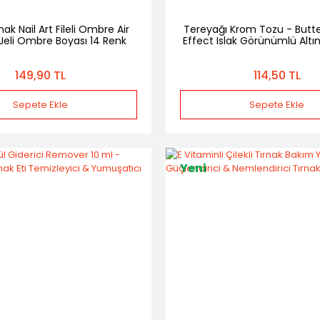
nak Nail Art Fileli Ombre Air
Tereyağı Krom Tozu - But
Jeli Ombre Boyası 14 Renk
Effect Islak Görünümlü Altı
Nail Art Tırnak Süslem
149,90 TL
114,50 TL
Sepete Ekle
Sepete Ekle
Yeni