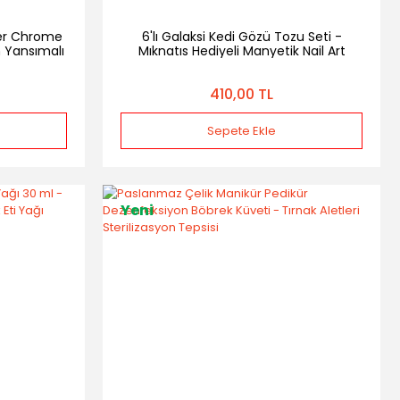
ter Chrome
6'lı Galaksi Kedi Gözü Tozu Seti -
n Yansımalı
Mıknatıs Hediyeli Manyetik Nail Art
e Tozu
Tırnak Süsleme Tozu Kedigözü
410,00 TL
Sepete Ekle
Yeni