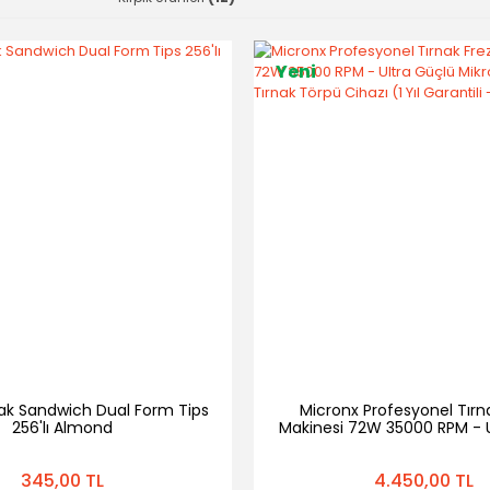
Yeni
nak Sandwich Dual Form Tips
Micronx Profesyonel Tırn
256'lı Almond
Makinesi 72W 35000 RPM - U
Mikromotor Protez Tırnak T
(1 Yıl Garantili - Kore 
345,00 TL
4.450,00 TL