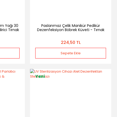
kım Yağı 30
Paslanmaz Çelik Manikür Pedikür
rici Tırnak
Dezenfeksiyon Böbrek Küveti - Tırnak
Aletleri Sterilizasyon Tepsisi
224,50 TL
Sepete Ekle
Yeni