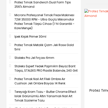
Protez Tırnak Sandwich Dual Form Tips
256'lı Almond
Micronx Profesyonel Tırnak Freze Makinesi
72W 35000 RPM - Ultra Güçlü Mikromotor
Protez Tırnak Törpü Cihazı (1 Yıl Garantili -
Kore Menşei)
İpek Kirpik Primer 30ml
Protez Tırnak Metalik Çizim Jeli Rose Gold
5ml
Staleks Pro Jel Fırçası 6mm
Staleks Expert Yedek PapmAm Beyaz Bant
Törpü, STALEKS PRO Plastik Bobinde, 240 Grit
Protez Tırnak Nail Art Fileli Ombre Air
Cushion Jeli Ombre Boyası 14 Renk
Protez Tır
Tereyağı Krom Tozu - Butter Chrome Effect
Islak Görünümlü Altın Yansımalı Nail Art
Tırnak Süsleme Tozu