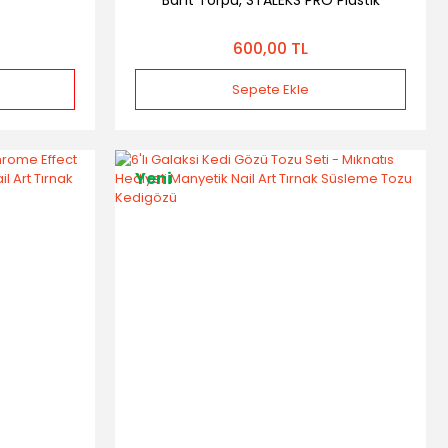
Bant Törpü, STALEKS PRO Plastik
Bobinde, 240 Grit
600,00 TL
Sepete Ekle
Yeni