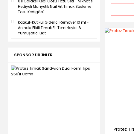
6'lı Galaksi Kedi Gözü Tozu Seti - Mıknatıs
Hediyeli Manyetik Nail Art Tırnak Süsleme
Tozu Kedigözü
Katikül-Kütikül Giderici Remover 10 ml -
Anında Etkili Tırnak Eti Temizleyici &
Yumuşatıcı Likit
SPONSOR ÜRÜNLER
Protez Tır