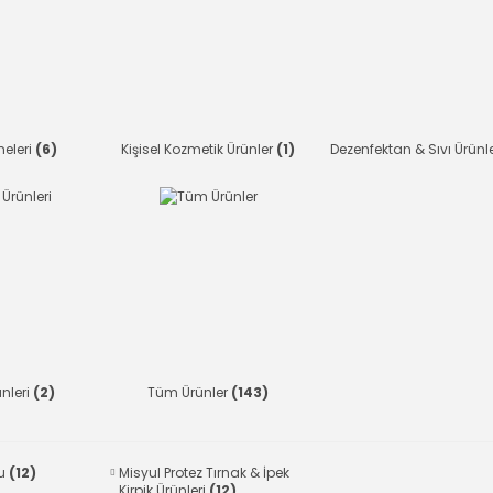
meleri
(6)
Kişisel Kozmetik Ürünler
(1)
Dezenfektan & Sıvı Ürünl
ünleri
(2)
Tüm Ürünler
(143)
su
(12)
Misyul Protez Tırnak & İpek
Kirpik Ürünleri
(12)