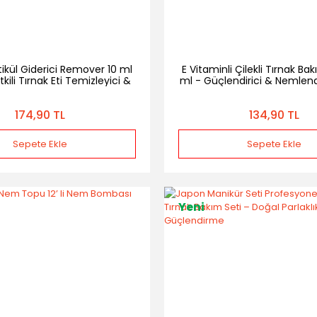
tikül Giderici Remover 10 ml
E Vitaminli Çilekli Tırnak Ba
kili Tırnak Eti Temizleyici &
ml - Güçlendirici & Nemlendi
Yumuşatıcı Likit
Eti Yağı
174,90 TL
134,90 TL
Sepete Ekle
Sepete Ekle
Yeni