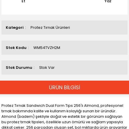
Et
Yaz
Kategori
Protez Tırnak Ürünleri
Stok Kodu
WM54TVZH2M
Stok Durumu
Stok Var
ÜRÜN BİLGİSİ
Protez Tırnak Sandwich Dual Form Tips 256'lı Almond, profesyonel
tırnak bakımında kalite ve kullanım kolaylığı sunan bir üründür.
Almond (badem) şekliyle doğal ve estetik bir görünüm sağlayan
bu protez tırnak tipsleri, özellikle uzun ömürlü ve sağlam yapısıyla
dikkat çeker. 256 parçadan oluşan set, bol miktarda ürün arayanlar