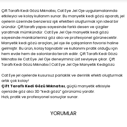
Çift Taraflı Kedi Gözü Mıknatısı, Cat Eye Jel Oje uygulamalarında
etkileyici ve kolay kullanım sunar. Bu manyetik kedi gözü aparatı, jel
ojelerin üzerinde benzersiz ışık efektleri oluşturmak için ideal bir
üründür. Çift taraflı yapısı sayesinde farklı desen ve çizgiler
yaratmak mümkündür. Cat Eye Jel Oje manyetik kedi gözü
sayesinde manikürleriniz göz alıcı ve profesyonel görünecektir.
Manyetik kedi gözü araçları, jel oje ile çalışanların favorisi haline
gelmiştir. Bu ürün, kolay taşınabilir ve kullanımı pratik olduğu için
hem evde hem de salonlarda tercih edilir. Çift Taraflı Kedi Gözü
Mıknatısı ile Cat Eye Jel Oje deneyiminiz üst seviyeye çıkar. Çift
Taraflı Kedi Gözü Mıknatısı | Cat Eye Jel Oje Manyetik Kedigözü
Cat Eye jel ojelerde kusursuz parlaklık ve derinlik efekti oluşturmak
artık çok kolay!
Çift Taraflı Kedi Gözü Mıknatısı
, güçlü manyetik etkisiyle
ojenizde göz alıcı 3D “kedi gözü” görünümü yaratır.
Hızlı, pratik ve profesyonel sonuçlar sunar.
YORUMLAR