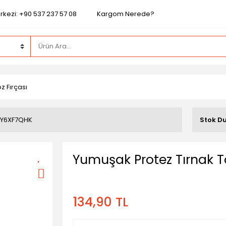
rkezi: +90 537 237 57 08
Kargom Nerede?
z Fırçası
Y6XF7QHK
Stok D
Yumuşak Protez Tırnak To
134,90 TL