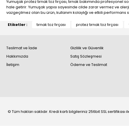
Yumuşak protez tırnak toz fırçası, tırnak bakımında profesyonel son
hale getirir. Yumuşak yapısı sayesinde cilde zarar vermez ve alerjik re
vazgeçilmez olan bu ürün, kullanım kolaylığı ve etkili performans sun
Etiketler :
tırnak toz fırçası
protez tırnak toz fırçası
Teslimat ve İade
Gizlilik ve Güvenlik
Hakkımızda
Satış Sözleşmesi
İletişim
Ödeme ve Teslimat
© Tüm hakları saklıdır. Kredi kartı bilgileriniz 256bit SSL sertifikası