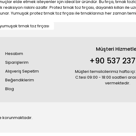
uçlar elde etmek isteyenler için ideal bir üründür. Bu fırça, tırnak to
aksiyon riskini azaltır. Protez tırnak toz fırçası, dayanıklı kılları ile 
ar. Yumuşak protez tırnak toz fırçası ile tırnaklarınızı her zaman temiz 
yumuşak tırnak toz fırçası
Müşteri Hizmetle
Hesabım
+90 537 237
Siparişlerim
Alışveriş Sepetim
Müşteri temsilcilerimiz hafta içi:
C.tesi 09:00 - 18:00 saatleri ar
Beğendiklerim
vermektedir.
Blog
 ile korunmaktadır.