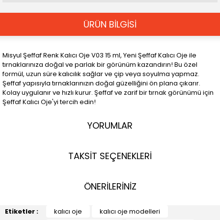
ÜRÜN BİLGİSİ
Misyul Şeffaf Renk Kalıcı Oje V03 15 ml, Yeni Şeffaf Kalıcı Oje ile
tırnaklarınıza doğal ve parlak bir görünüm kazandırın! Bu özel
formül, uzun süre kalıcılık sağlar ve çip veya soyulma yapmaz.
Şeffaf yapısıyla tırnaklarınızın doğal güzelliğini ön plana çıkarır.
Kolay uygulanır ve hızlı kurur. Şeffaf ve zarif bir tırnak görünümü için
Şeffaf Kalıcı Oje'yi tercih edin!
YORUMLAR
TAKSİT SEÇENEKLERİ
ÖNERİLERİNİZ
Etiketler :
kalıcı oje
kalıcı oje modelleri