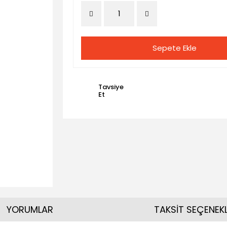
Sepete Ekle
Tavsiye
Et
YORUMLAR
TAKSİT SEÇENEKL