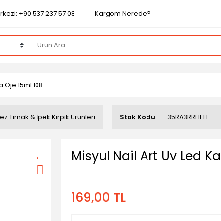
rkezi: +90 537 237 57 08
Kargom Nerede?
cı Oje 15ml 108
ez Tırnak & İpek Kirpik Ürünleri
Stok Kodu
35RA3RRHEH
Misyul Nail Art Uv Led Ka
169,00 TL