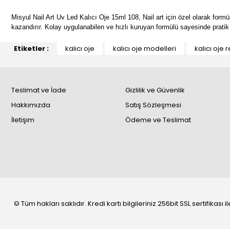
Misyul Nail Art Uv Led Kalıcı Oje 15ml 108, Nail art için özel olarak formül
kazandırır. Kolay uygulanabilen ve hızlı kuruyan formülü sayesinde pratik b
Etiketler :
kalıcı oje
kalıcı oje modelleri
kalıcı oje r
Teslimat ve İade
Gizlilik ve Güvenlik
Hakkımızda
Satış Sözleşmesi
İletişim
Ödeme ve Teslimat
© Tüm hakları saklıdır. Kredi kartı bilgileriniz 256bit SSL sertifikası