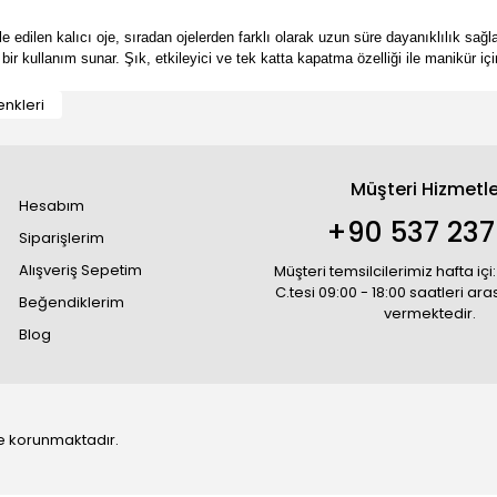
e edilen kalıcı oje, sıradan ojelerden farklı olarak uzun süre dayanıklılık sağl
ir kullanım sunar. Şık, etkileyici ve tek katta kapatma özelliği ile manikür içi
enkleri
Müşteri Hizmetle
Hesabım
+90 537 237
Siparişlerim
Alışveriş Sepetim
Müşteri temsilcilerimiz hafta içi:
C.tesi 09:00 - 18:00 saatleri ar
Beğendiklerim
vermektedir.
Blog
 ile korunmaktadır.