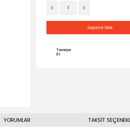
Sepete Ekle
Tavsiye
Et
YORUMLAR
TAKSİT SEÇENEKL