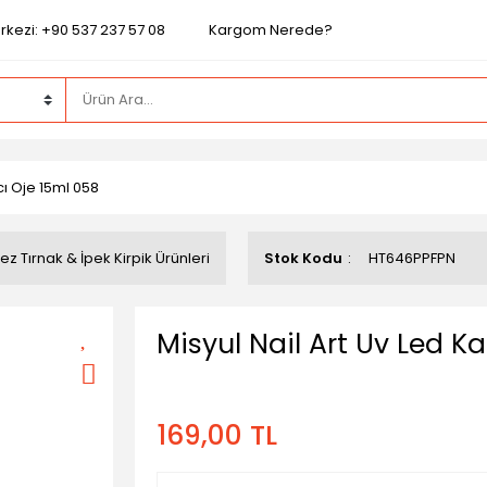
rkezi: +90 537 237 57 08
Kargom Nerede?
ıcı Oje 15ml 058
ez Tırnak & İpek Kirpik Ürünleri
Stok Kodu
HT646PPFPN
Misyul Nail Art Uv Led Ka
169,00 TL