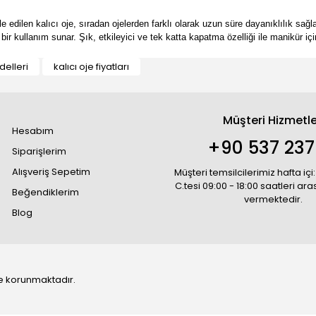
e edilen kalıcı oje, sıradan ojelerden farklı olarak uzun süre dayanıklılık sağl
ir kullanım sunar. Şık, etkileyici ve tek katta kapatma özelliği ile manikür içi
delleri
kalıcı oje fiyatları
Müşteri Hizmetle
Hesabım
+90 537 237
Siparişlerim
Alışveriş Sepetim
Müşteri temsilcilerimiz hafta içi:
C.tesi 09:00 - 18:00 saatleri ar
Beğendiklerim
vermektedir.
Blog
 ile korunmaktadır.