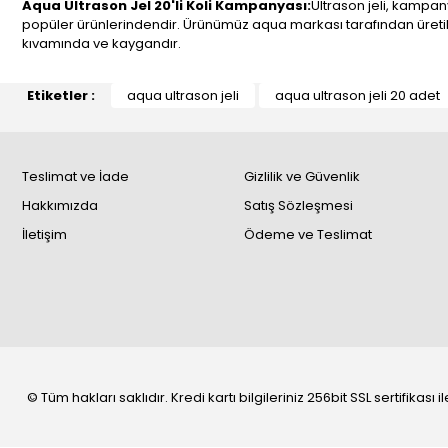
Aqua Ultrason Jel 20'li Koli Kampanyası:
Ultrason jeli, kampa
popüler ürünlerindendir. Ürünümüz aqua markası tarafından üretilm
kıvamında ve kaygandır.
Etiketler :
aqua ultrason jeli
aqua ultrason jeli 20 adet
Teslimat ve İade
Gizlilik ve Güvenlik
Hakkımızda
Satış Sözleşmesi
İletişim
Ödeme ve Teslimat
© Tüm hakları saklıdır. Kredi kartı bilgileriniz 256bit SSL sertifikası