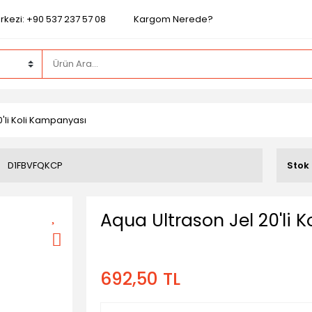
rkezi: +90 537 237 57 08
Kargom Nerede?
0'li Koli Kampanyası
D1FBVFQKCP
Stok
Aqua Ultrason Jel 20'li 
692,50 TL