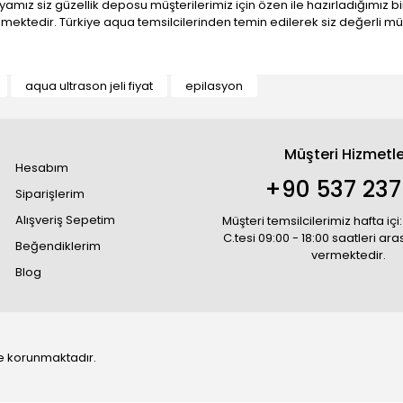
nyamız siz güzellik deposu müşterilerimiz için özen ile hazırladığım
ektedir. Türkiye aqua temsilcilerinden temin edilerek siz değerli mü
aqua ultrason jeli fiyat
epilasyon
Müşteri Hizmetle
Hesabım
+90 537 237
Siparişlerim
Alışveriş Sepetim
Müşteri temsilcilerimiz hafta içi:
C.tesi 09:00 - 18:00 saatleri ar
Beğendiklerim
vermektedir.
Blog
 ile korunmaktadır.