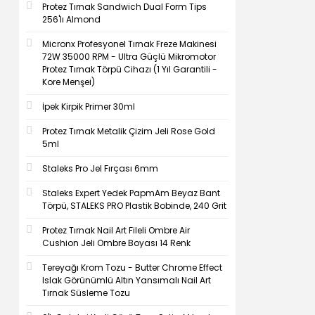
Protez Tırnak Sandwich Dual Form Tips
256'lı Almond
Micronx Profesyonel Tırnak Freze Makinesi
72W 35000 RPM - Ultra Güçlü Mikromotor
Protez Tırnak Törpü Cihazı (1 Yıl Garantili -
Kore Menşei)
İpek Kirpik Primer 30ml
Protez Tırnak Metalik Çizim Jeli Rose Gold
5ml
Staleks Pro Jel Fırçası 6mm
Staleks Expert Yedek PapmAm Beyaz Bant
Törpü, STALEKS PRO Plastik Bobinde, 240 Grit
Protez Tırnak Nail Art Fileli Ombre Air
Cushion Jeli Ombre Boyası 14 Renk
Tereyağı Krom Tozu - Butter Chrome Effect
Islak Görünümlü Altın Yansımalı Nail Art
Tırnak Süsleme Tozu