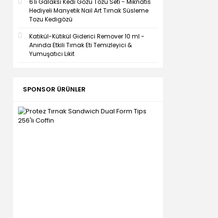
6'lı Galaksi Kedi Gözü Tozu Seti - Mıknatıs
Hediyeli Manyetik Nail Art Tırnak Süsleme
Tozu Kedigözü
Katikül-Kütikül Giderici Remover 10 ml -
Anında Etkili Tırnak Eti Temizleyici &
Yumuşatıcı Likit
SPONSOR ÜRÜNLER