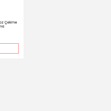
 Toz Çekme
ama