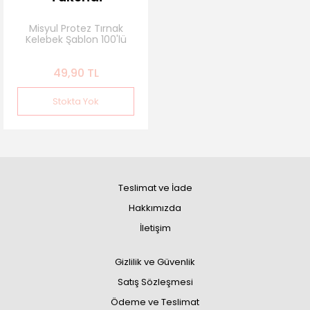
Misyul Protez Tırnak
Kelebek Şablon 100'lü
49,90 TL
Stokta Yok
Teslimat ve İade
Hakkımızda
İletişim
Gizlilik ve Güvenlik
Satış Sözleşmesi
Ödeme ve Teslimat