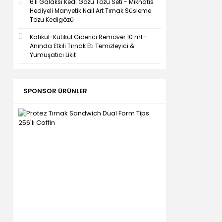
6'lı Galaksi Kedi Gözü Tozu Seti - Mıknatıs
Hediyeli Manyetik Nail Art Tırnak Süsleme
Tozu Kedigözü
Katikül-Kütikül Giderici Remover 10 ml -
Anında Etkili Tırnak Eti Temizleyici &
Yumuşatıcı Likit
SPONSOR ÜRÜNLER