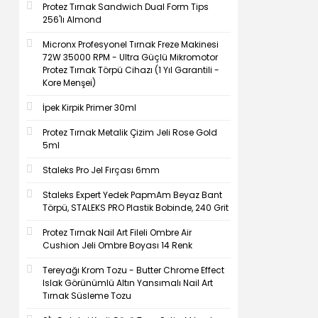
Protez Tırnak Sandwich Dual Form Tips
256'lı Almond
Micronx Profesyonel Tırnak Freze Makinesi
72W 35000 RPM - Ultra Güçlü Mikromotor
Protez Tırnak Törpü Cihazı (1 Yıl Garantili -
Kore Menşei)
İpek Kirpik Primer 30ml
Protez Tırnak Metalik Çizim Jeli Rose Gold
5ml
Staleks Pro Jel Fırçası 6mm
Staleks Expert Yedek PapmAm Beyaz Bant
Törpü, STALEKS PRO Plastik Bobinde, 240 Grit
Protez Tırnak Nail Art Fileli Ombre Air
Cushion Jeli Ombre Boyası 14 Renk
Tereyağı Krom Tozu - Butter Chrome Effect
Islak Görünümlü Altın Yansımalı Nail Art
Tırnak Süsleme Tozu