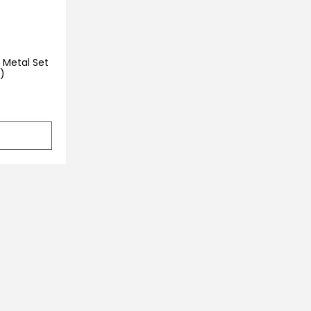
ü Metal Set
ı)