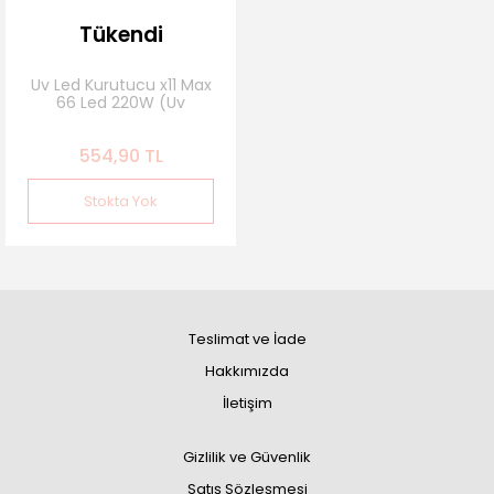
Tükendi
Uv Led Kurutucu x11 Max
66 Led 220W (Uv
Cihazı)
554,90 TL
Stokta Yok
Teslimat ve İade
Hakkımızda
İletişim
Gizlilik ve Güvenlik
Satış Sözleşmesi