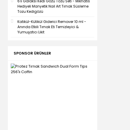
6'lı Galaksi Kedi Gözü Tozu Seti - Mıknatıs
Hediyeli Manyetik Nail Art Tırnak Süsleme
Tozu Kedigözü
Katikül-Kütikül Giderici Remover 10 ml -
Anında Etkili Tırnak Eti Temizleyici &
Yumuşatıcı Likit
SPONSOR ÜRÜNLER