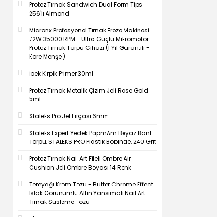
Protez Tırnak Sandwich Dual Form Tips
256'lı Almond
Micronx Profesyonel Tırnak Freze Makinesi
72W 35000 RPM - Ultra Güçlü Mikromotor
Protez Tırnak Törpü Cihazı (1 Yıl Garantili -
Kore Menşei)
İpek Kirpik Primer 30ml
Protez Tırnak Metalik Çizim Jeli Rose Gold
5ml
Staleks Pro Jel Fırçası 6mm
Staleks Expert Yedek PapmAm Beyaz Bant
Törpü, STALEKS PRO Plastik Bobinde, 240 Grit
Protez Tırnak Nail Art Fileli Ombre Air
Cushion Jeli Ombre Boyası 14 Renk
Tereyağı Krom Tozu - Butter Chrome Effect
Islak Görünümlü Altın Yansımalı Nail Art
Tırnak Süsleme Tozu