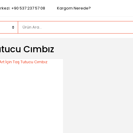
rkezi: +90 537 237 57 08
Kargom Nerede?
utucu Cımbız