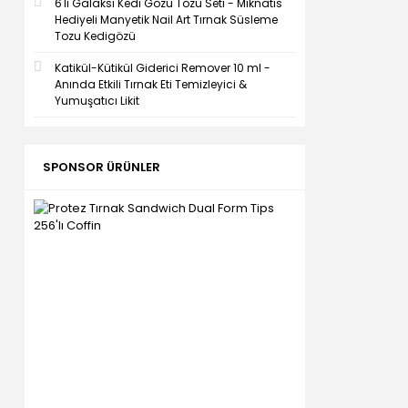
6'lı Galaksi Kedi Gözü Tozu Seti - Mıknatıs
Hediyeli Manyetik Nail Art Tırnak Süsleme
Tozu Kedigözü
Katikül-Kütikül Giderici Remover 10 ml -
Anında Etkili Tırnak Eti Temizleyici &
Yumuşatıcı Likit
SPONSOR ÜRÜNLER