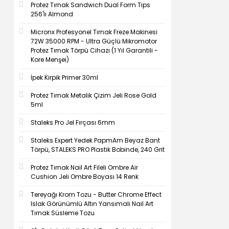
Protez Tırnak Sandwich Dual Form Tips
256'lı Almond
Micronx Profesyonel Tırnak Freze Makinesi
72W 35000 RPM - Ultra Güçlü Mikromotor
Protez Tırnak Törpü Cihazı (1 Yıl Garantili -
Kore Menşei)
İpek Kirpik Primer 30ml
Protez Tırnak Metalik Çizim Jeli Rose Gold
5ml
Staleks Pro Jel Fırçası 6mm
Staleks Expert Yedek PapmAm Beyaz Bant
Törpü, STALEKS PRO Plastik Bobinde, 240 Grit
Protez Tırnak Nail Art Fileli Ombre Air
Cushion Jeli Ombre Boyası 14 Renk
Tereyağı Krom Tozu - Butter Chrome Effect
Islak Görünümlü Altın Yansımalı Nail Art
Tırnak Süsleme Tozu