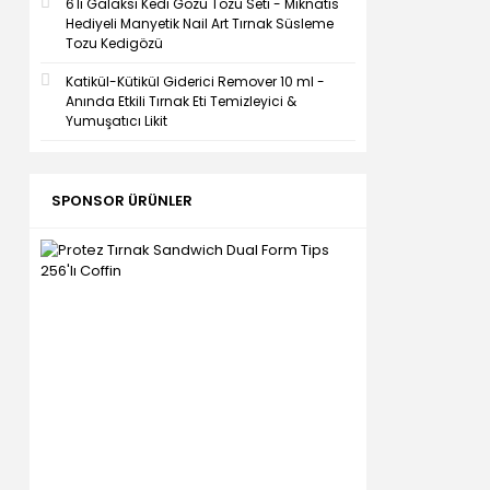
6'lı Galaksi Kedi Gözü Tozu Seti - Mıknatıs
Hediyeli Manyetik Nail Art Tırnak Süsleme
Tozu Kedigözü
Katikül-Kütikül Giderici Remover 10 ml -
Anında Etkili Tırnak Eti Temizleyici &
Yumuşatıcı Likit
SPONSOR ÜRÜNLER