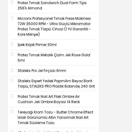
Protez Tırnak Sandwich Dual Form Tips
256'lı Almond
Micronx Profesyonel Tırnak Freze Makinesi
72W 35000 RPM - Ultra Güçlü Mikromotor
Protez Tırnak Törpü Cihazı (1 Yıl Garantili -
Kore Menşei)
İpek Kirpik Primer 30ml
Protez Tırnak Metalik Çizim Jeli Rose Gold
5ml
Staleks Pro Jel Fırçası 6mm
Staleks Expert Yedek PapmAm Beyaz Bant
Törpü, STALEKS PRO Plastik Bobinde, 240 Grit
Protez Tırnak Nail Art Fileli Ombre Air
Cushion Jeli Ombre Boyası 14 Renk
Tereyağı Krom Tozu - Butter Chrome Effect
Islak Görünümlü Altın Yansımalı Nail Art
Tırnak Süsleme Tozu