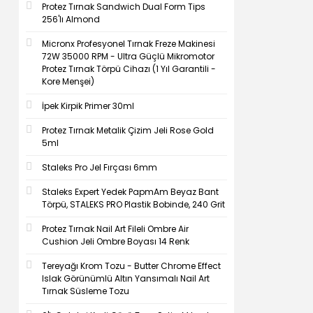
Protez Tırnak Sandwich Dual Form Tips
256'lı Almond
Micronx Profesyonel Tırnak Freze Makinesi
72W 35000 RPM - Ultra Güçlü Mikromotor
Protez Tırnak Törpü Cihazı (1 Yıl Garantili -
Kore Menşei)
İpek Kirpik Primer 30ml
Protez Tırnak Metalik Çizim Jeli Rose Gold
5ml
Staleks Pro Jel Fırçası 6mm
Staleks Expert Yedek PapmAm Beyaz Bant
Törpü, STALEKS PRO Plastik Bobinde, 240 Grit
Protez Tırnak Nail Art Fileli Ombre Air
Cushion Jeli Ombre Boyası 14 Renk
Tereyağı Krom Tozu - Butter Chrome Effect
Islak Görünümlü Altın Yansımalı Nail Art
Tırnak Süsleme Tozu