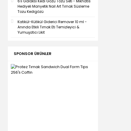
6'lı Galaksi Kedi Gözü Tozu Seti - Mıknatıs
Hediyeli Manyetik Nail Art Tırnak Süsleme
Tozu Kedigözü
Katikül-Kütikül Giderici Remover 10 ml -
Anında Etkili Tırnak Eti Temizleyici &
Yumuşatıcı Likit
SPONSOR ÜRÜNLER