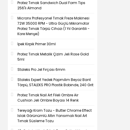
Protez Tırnak Sandwich Dual Form Tips
256'lı Almond
Micronx Profesyonel Tırnak Freze Makinesi
72W 35000 RPM - Ultra Güçlü Mikromotor
Protez Tırnak Törpü Cihazı (1 Yıl Garantili -
Kore Menşei)
İpek Kirpik Primer 30ml
Protez Tırnak Metalik Çizim Jeli Rose Gold
5ml
Staleks Pro Jel Fırçası 6mm
Staleks Expert Yedek PapmAm Beyaz Bant
Törpü, STALEKS PRO Plastik Bobinde, 240 Grit
Protez Tırnak Nail Art Fileli Ombre Air
Cushion Jeli Ombre Boyası 14 Renk
Tereyağı Krom Tozu - Butter Chrome Effect
Islak Görünümlü Altın Yansımalı Nail Art
Tırnak Süsleme Tozu