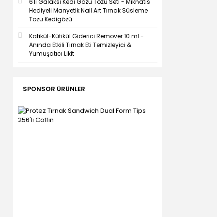
6'lı Galaksi Kedi Gözü Tozu Seti - Mıknatıs
Hediyeli Manyetik Nail Art Tırnak Süsleme
Tozu Kedigözü
Katikül-Kütikül Giderici Remover 10 ml -
Anında Etkili Tırnak Eti Temizleyici &
Yumuşatıcı Likit
SPONSOR ÜRÜNLER