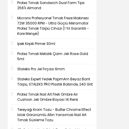
Protez Tırnak Sandwich Dual Form Tips
256'lı Almond
Micronx Profesyonel Tırnak Freze Makinesi
72W 35000 RPM - Ultra Güçlü Mikromotor
Protez Tırnak Törpü Cihazı (1 Yıl Garantili -
Kore Menşei)
İpek Kirpik Primer 30ml
Protez Tırnak Metalik Çizim Jeli Rose Gold
5ml
Staleks Pro Jel Fırçası 6mm
Staleks Expert Yedek PapmAm Beyaz Bant
Törpü, STALEKS PRO Plastik Bobinde, 240 Grit
Protez Tırnak Nail Art Fileli Ombre Air
Cushion Jeli Ombre Boyası 14 Renk
Tereyağı Krom Tozu - Butter Chrome Effect
Islak Görünümlü Altın Yansımalı Nail Art
Tırnak Süsleme Tozu