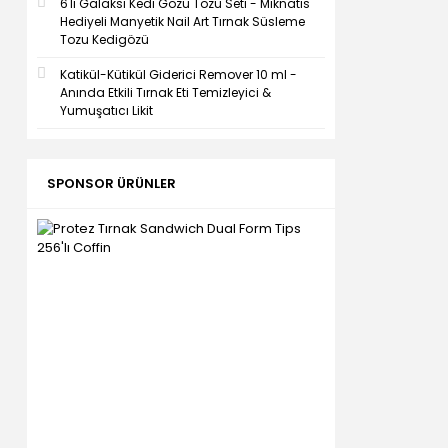
6'lı Galaksi Kedi Gözü Tozu Seti - Mıknatıs
Hediyeli Manyetik Nail Art Tırnak Süsleme
Tozu Kedigözü
Katikül-Kütikül Giderici Remover 10 ml -
Anında Etkili Tırnak Eti Temizleyici &
Yumuşatıcı Likit
SPONSOR ÜRÜNLER