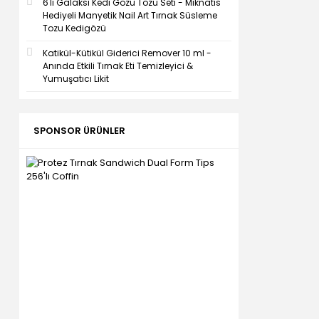
6'lı Galaksi Kedi Gözü Tozu Seti - Mıknatıs
Hediyeli Manyetik Nail Art Tırnak Süsleme
Tozu Kedigözü
Katikül-Kütikül Giderici Remover 10 ml -
Anında Etkili Tırnak Eti Temizleyici &
Yumuşatıcı Likit
SPONSOR ÜRÜNLER