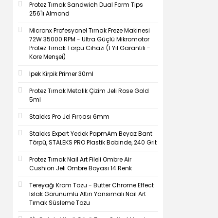
Protez Tırnak Sandwich Dual Form Tips
256'lı Almond
Micronx Profesyonel Tırnak Freze Makinesi
72W 35000 RPM - Ultra Güçlü Mikromotor
Protez Tırnak Törpü Cihazı (1 Yıl Garantili -
Kore Menşei)
İpek Kirpik Primer 30ml
Protez Tırnak Metalik Çizim Jeli Rose Gold
5ml
Staleks Pro Jel Fırçası 6mm
Staleks Expert Yedek PapmAm Beyaz Bant
Törpü, STALEKS PRO Plastik Bobinde, 240 Grit
Protez Tırnak Nail Art Fileli Ombre Air
Cushion Jeli Ombre Boyası 14 Renk
Tereyağı Krom Tozu - Butter Chrome Effect
Islak Görünümlü Altın Yansımalı Nail Art
Tırnak Süsleme Tozu