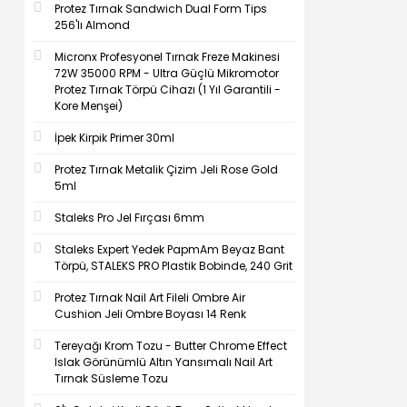
Protez Tırnak Sandwich Dual Form Tips
256'lı Almond
Micronx Profesyonel Tırnak Freze Makinesi
72W 35000 RPM - Ultra Güçlü Mikromotor
Protez Tırnak Törpü Cihazı (1 Yıl Garantili -
Kore Menşei)
İpek Kirpik Primer 30ml
Protez Tırnak Metalik Çizim Jeli Rose Gold
5ml
Staleks Pro Jel Fırçası 6mm
Staleks Expert Yedek PapmAm Beyaz Bant
Törpü, STALEKS PRO Plastik Bobinde, 240 Grit
Protez Tırnak Nail Art Fileli Ombre Air
Cushion Jeli Ombre Boyası 14 Renk
Tereyağı Krom Tozu - Butter Chrome Effect
Islak Görünümlü Altın Yansımalı Nail Art
Tırnak Süsleme Tozu