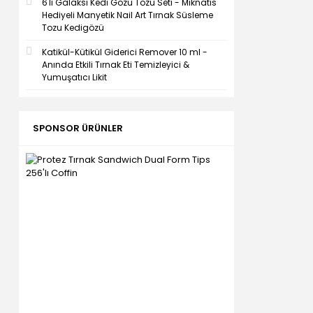
6'lı Galaksi Kedi Gözü Tozu Seti - Mıknatıs
Hediyeli Manyetik Nail Art Tırnak Süsleme
Tozu Kedigözü
Katikül-Kütikül Giderici Remover 10 ml -
Anında Etkili Tırnak Eti Temizleyici &
Yumuşatıcı Likit
SPONSOR ÜRÜNLER