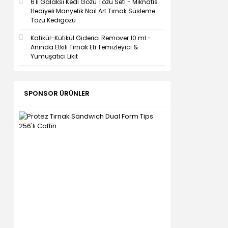
6'lı Galaksi Kedi Gözü Tozu Seti - Mıknatıs
Hediyeli Manyetik Nail Art Tırnak Süsleme
Tozu Kedigözü
Katikül-Kütikül Giderici Remover 10 ml -
Anında Etkili Tırnak Eti Temizleyici &
Yumuşatıcı Likit
SPONSOR ÜRÜNLER