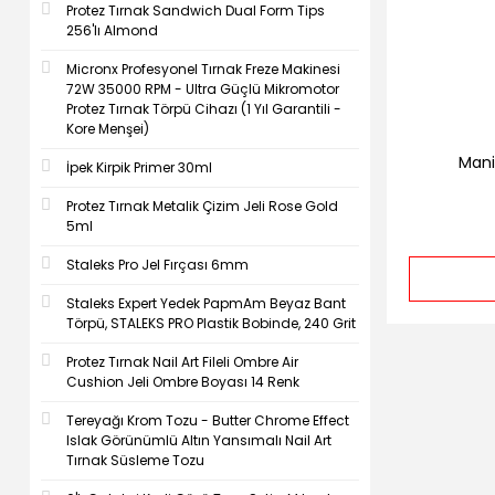
Protez Tırnak Sandwich Dual Form Tips
256'lı Almond
Micronx Profesyonel Tırnak Freze Makinesi
72W 35000 RPM - Ultra Güçlü Mikromotor
Protez Tırnak Törpü Cihazı (1 Yıl Garantili -
Kore Menşei)
Mani
İpek Kirpik Primer 30ml
Protez Tırnak Metalik Çizim Jeli Rose Gold
5ml
Staleks Pro Jel Fırçası 6mm
Staleks Expert Yedek PapmAm Beyaz Bant
Törpü, STALEKS PRO Plastik Bobinde, 240 Grit
Protez Tırnak Nail Art Fileli Ombre Air
Cushion Jeli Ombre Boyası 14 Renk
Tereyağı Krom Tozu - Butter Chrome Effect
Islak Görünümlü Altın Yansımalı Nail Art
Tırnak Süsleme Tozu