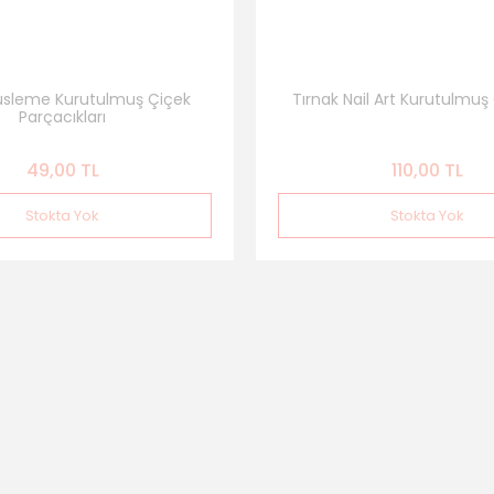
Süsleme Kurutulmuş Çiçek
Tırnak Nail Art Kurutulmuş Ç
Parçacıkları
49,00 TL
110,00 TL
Stokta Yok
Stokta Yok