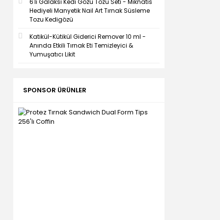
6'lı Galaksi Kedi Gözü Tozu Seti - Mıknatıs
Hediyeli Manyetik Nail Art Tırnak Süsleme
Tozu Kedigözü
Katikül-Kütikül Giderici Remover 10 ml -
Anında Etkili Tırnak Eti Temizleyici &
Yumuşatıcı Likit
SPONSOR ÜRÜNLER