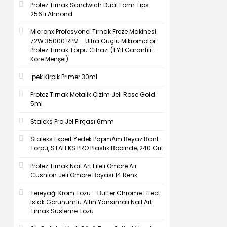
Protez Tırnak Sandwich Dual Form Tips
256'lı Almond
Micronx Profesyonel Tırnak Freze Makinesi
72W 35000 RPM - Ultra Güçlü Mikromotor
Protez Tırnak Törpü Cihazı (1 Yıl Garantili -
Kore Menşei)
İpek Kirpik Primer 30ml
Protez Tırnak Metalik Çizim Jeli Rose Gold
5ml
Staleks Pro Jel Fırçası 6mm
Staleks Expert Yedek PapmAm Beyaz Bant
Törpü, STALEKS PRO Plastik Bobinde, 240 Grit
Protez Tırnak Nail Art Fileli Ombre Air
Cushion Jeli Ombre Boyası 14 Renk
Tereyağı Krom Tozu - Butter Chrome Effect
Islak Görünümlü Altın Yansımalı Nail Art
Tırnak Süsleme Tozu