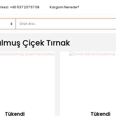
rkezi: +90 537 237 57 08
Kargom Nerede?
ulmuş Çiçek Tırnak
Tükendi
Tükendi