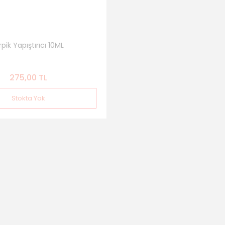
rpik Yapıştırıcı 10ML
275,00 TL
Stokta Yok