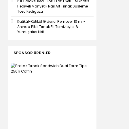
6'lı Galaksi Kedi Gözü Tozu Seti - Mıknatıs
Hediyeli Manyetik Nail Art Tırnak Süsleme
Tozu Kedigözü
Katikül-Kütikül Giderici Remover 10 ml -
Anında Etkili Tırnak Eti Temizleyici &
Yumuşatıcı Likit
SPONSOR ÜRÜNLER