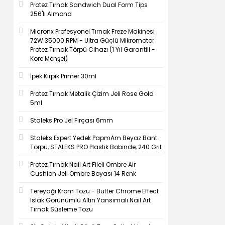
Protez Tırnak Sandwich Dual Form Tips
256'lı Almond
Micronx Profesyonel Tırnak Freze Makinesi
72W 35000 RPM - Ultra Güçlü Mikromotor
Protez Tırnak Törpü Cihazı (1 Yıl Garantili -
Kore Menşei)
İpek Kirpik Primer 30ml
Protez Tırnak Metalik Çizim Jeli Rose Gold
5ml
Staleks Pro Jel Fırçası 6mm
Staleks Expert Yedek PapmAm Beyaz Bant
Törpü, STALEKS PRO Plastik Bobinde, 240 Grit
Protez Tırnak Nail Art Fileli Ombre Air
Cushion Jeli Ombre Boyası 14 Renk
Tereyağı Krom Tozu - Butter Chrome Effect
Islak Görünümlü Altın Yansımalı Nail Art
Tırnak Süsleme Tozu