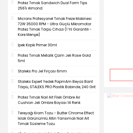
Protez Tırnak Sandwich Dual Form Tips
256'lı Almond
Micronx Profesyonel Tırnak Freze Makinesi
72W 35000 RPM - Ultra Güçlü Mikromotor
Protez Tırnak Törpü Cihazı (1 Yıl Garantili -
Kore Menşei)
İpek Kirpik Primer 30ml
Protez Tırnak Metalik Çizim Jeli Rose Gold
5ml
Staleks Pro Jel Fırçası 6mm
Staleks Expert Yedek PapmAm Beyaz Bant
Törpü, STALEKS PRO Plastik Bobinde, 240 Grit
Protez Tırnak Nail Art Fileli Ombre Air
Cushion Jeli Ombre Boyası 14 Renk
Tereyağı Krom Tozu - Butter Chrome Effect
Islak Görünümlü Altın Yansımalı Nail Art
Tırnak Süsleme Tozu