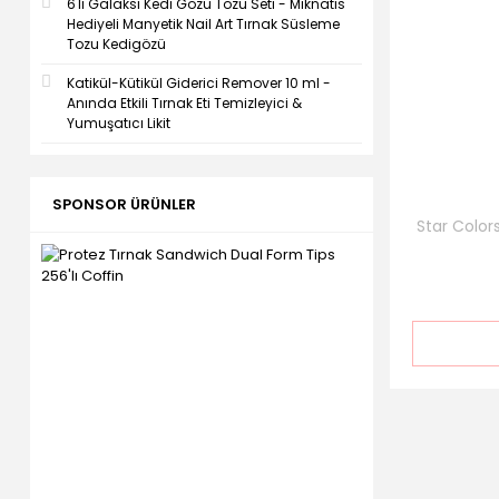
6'lı Galaksi Kedi Gözü Tozu Seti - Mıknatıs
Hediyeli Manyetik Nail Art Tırnak Süsleme
Tozu Kedigözü
Katikül-Kütikül Giderici Remover 10 ml -
Anında Etkili Tırnak Eti Temizleyici &
Yumuşatıcı Likit
SPONSOR ÜRÜNLER
Star Colors