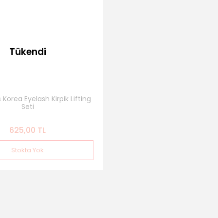
Tükendi
 Korea Eyelash Kirpik Lifting
Seti
625,00 TL
Stokta Yok