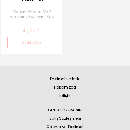
Ocean Keratin Ve E
Vitaminli Besleyici Kaş
Şekillendirici Sabitleyici
Kaş Waxı 20 Gr
45,00 TL
Stokta Yok
Teslimat ve İade
Hakkımızda
İletişim
Gizlilik ve Güvenlik
Satış Sözleşmesi
Ödeme ve Teslimat