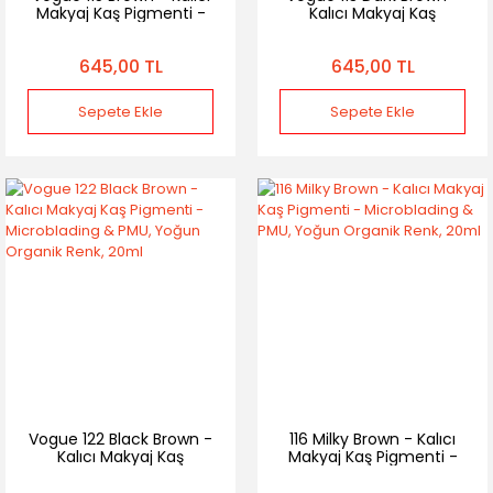
Makyaj Kaş Pigmenti -
Kalıcı Makyaj Kaş
Microblading & PMU,
Pigmenti - Microblading
Yoğun Organik Renk,
& PMU, Yoğun Organik
645,00 TL
645,00 TL
20ml
Renk, 20ml
Sepete Ekle
Sepete Ekle
Vogue 122 Black Brown -
116 Milky Brown - Kalıcı
Kalıcı Makyaj Kaş
Makyaj Kaş Pigmenti -
Pigmenti - Microblading
Microblading & PMU,
& PMU, Yoğun Organik
Yoğun Organik Renk,