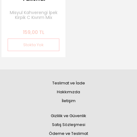
Misyul Kahverengi İpek
Kirpik C Kıvrım Mix
159,00 TL
Stokta Yok
Teslimat ve İade
Hakkımızda
İletişim
Gizlilik ve Güvenlik
Satış Sözleşmesi
Ödeme ve Teslimat