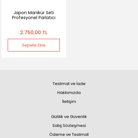
Japon Manikür Seti
Profesyonel Parlatıcı
Tırnak Bakım Seti –
Doğal Parlaklık &
2.750,00 TL
Güçlendirme
Sepete Ekle
Teslimat ve İade
Hakkımızda
İletişim
Gizlilik ve Güvenlik
Satış Sözleşmesi
Ödeme ve Teslimat