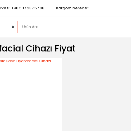
rkezi: +90 537 237 57 08
Kargom Nerede?
acial Cihazı Fiyat