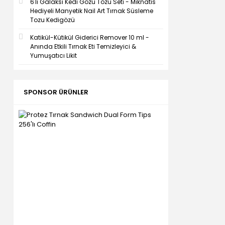
6'lı Galaksi Kedi Gözü Tozu Seti - Mıknatıs
Hediyeli Manyetik Nail Art Tırnak Süsleme
Tozu Kedigözü
Katikül-Kütikül Giderici Remover 10 ml -
Anında Etkili Tırnak Eti Temizleyici &
Yumuşatıcı Likit
SPONSOR ÜRÜNLER