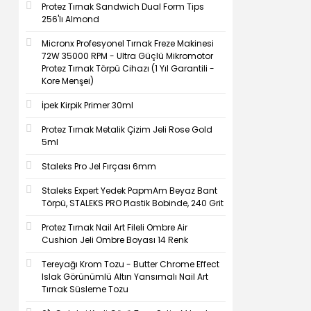
Protez Tırnak Sandwich Dual Form Tips
256'lı Almond
Micronx Profesyonel Tırnak Freze Makinesi
72W 35000 RPM - Ultra Güçlü Mikromotor
Protez Tırnak Törpü Cihazı (1 Yıl Garantili -
Kore Menşei)
İpek Kirpik Primer 30ml
Protez Tırnak Metalik Çizim Jeli Rose Gold
5ml
Staleks Pro Jel Fırçası 6mm
Staleks Expert Yedek PapmAm Beyaz Bant
Törpü, STALEKS PRO Plastik Bobinde, 240 Grit
Protez Tırnak Nail Art Fileli Ombre Air
Cushion Jeli Ombre Boyası 14 Renk
Tereyağı Krom Tozu - Butter Chrome Effect
Islak Görünümlü Altın Yansımalı Nail Art
Tırnak Süsleme Tozu