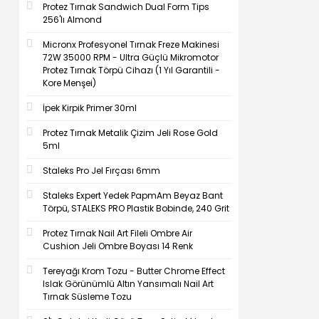
Protez Tırnak Sandwich Dual Form Tips
256'lı Almond
Micronx Profesyonel Tırnak Freze Makinesi
72W 35000 RPM - Ultra Güçlü Mikromotor
Protez Tırnak Törpü Cihazı (1 Yıl Garantili -
Kore Menşei)
İpek Kirpik Primer 30ml
Protez Tırnak Metalik Çizim Jeli Rose Gold
5ml
Staleks Pro Jel Fırçası 6mm
Staleks Expert Yedek PapmAm Beyaz Bant
Törpü, STALEKS PRO Plastik Bobinde, 240 Grit
Protez Tırnak Nail Art Fileli Ombre Air
Cushion Jeli Ombre Boyası 14 Renk
Tereyağı Krom Tozu - Butter Chrome Effect
Islak Görünümlü Altın Yansımalı Nail Art
Tırnak Süsleme Tozu