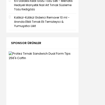
6'lı Galaksi Kedi Gözü Tozu Seti - Mıknatıs
Hediyeli Manyetik Nail Art Tırnak Süsleme
Tozu Kedigözü
Katikül-Kütikül Giderici Remover 10 ml -
Anında Etkili Tırnak Eti Temizleyici &
Yumuşatıcı Likit
SPONSOR ÜRÜNLER