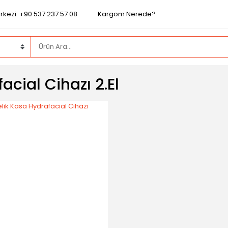
rkezi: +90 537 237 57 08
Kargom Nerede?
acial Cihazı 2.el