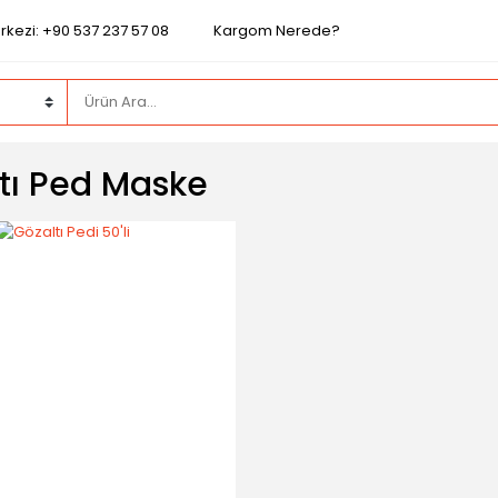
rkezi: +90 537 237 57 08
Kargom Nerede?
tı Ped Maske