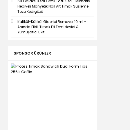
6'lı Galaksi Kedi Gözü Tozu Seti - Mıknatıs
Hediyeli Manyetik Nail Art Tırnak Süsleme
Tozu Kedigözü
Katikül-Kütikül Giderici Remover 10 ml -
Anında Etkili Tırnak Eti Temizleyici &
Yumuşatıcı Likit
SPONSOR ÜRÜNLER