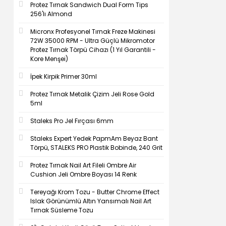
Protez Tırnak Sandwich Dual Form Tips
256'lı Almond
Micronx Profesyonel Tırnak Freze Makinesi
72W 35000 RPM - Ultra Güçlü Mikromotor
Protez Tırnak Törpü Cihazı (1 Yıl Garantili -
Kore Menşei)
İpek Kirpik Primer 30ml
Protez Tırnak Metalik Çizim Jeli Rose Gold
5ml
Staleks Pro Jel Fırçası 6mm
Staleks Expert Yedek PapmAm Beyaz Bant
Törpü, STALEKS PRO Plastik Bobinde, 240 Grit
Protez Tırnak Nail Art Fileli Ombre Air
Cushion Jeli Ombre Boyası 14 Renk
Tereyağı Krom Tozu - Butter Chrome Effect
Islak Görünümlü Altın Yansımalı Nail Art
Tırnak Süsleme Tozu