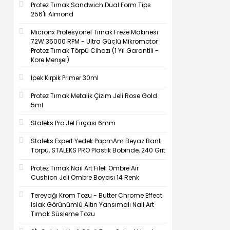
Protez Tırnak Sandwich Dual Form Tips
256'lı Almond
Micronx Profesyonel Tırnak Freze Makinesi
72W 35000 RPM - Ultra Güçlü Mikromotor
Protez Tırnak Törpü Cihazı (1 Yıl Garantili -
Kore Menşei)
İpek Kirpik Primer 30ml
Protez Tırnak Metalik Çizim Jeli Rose Gold
5ml
Staleks Pro Jel Fırçası 6mm
Staleks Expert Yedek PapmAm Beyaz Bant
Törpü, STALEKS PRO Plastik Bobinde, 240 Grit
Protez Tırnak Nail Art Fileli Ombre Air
Cushion Jeli Ombre Boyası 14 Renk
Tereyağı Krom Tozu - Butter Chrome Effect
Islak Görünümlü Altın Yansımalı Nail Art
Tırnak Süsleme Tozu