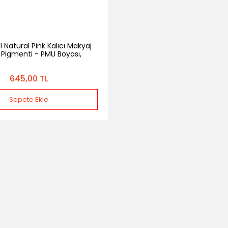
 Natural Pink Kalıcı Makyaj
Pigmenti - PMU Boyası,
ellere Özel, Yoğun Pigment
20ml
645,00 TL
Sepete Ekle