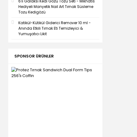
6'lı Galaksi Kedi Gözü Tozu Seti - Mıknatıs
Hediyeli Manyetik Nail Art Tırnak Süsleme
Tozu Kedigözü
Katikül-Kütikül Giderici Remover 10 ml -
Anında Etkili Tırnak Eti Temizleyici &
Yumuşatıcı Likit
SPONSOR ÜRÜNLER