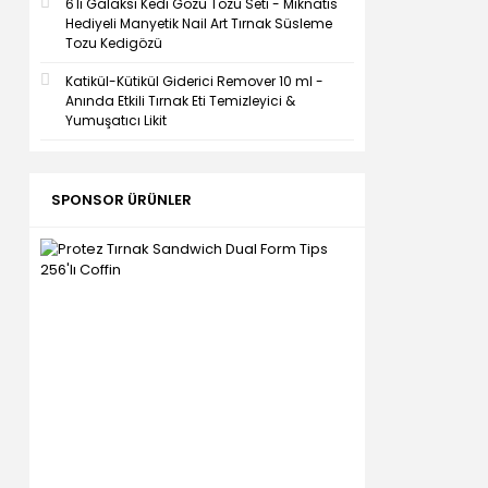
6'lı Galaksi Kedi Gözü Tozu Seti - Mıknatıs
Hediyeli Manyetik Nail Art Tırnak Süsleme
Tozu Kedigözü
Katikül-Kütikül Giderici Remover 10 ml -
Anında Etkili Tırnak Eti Temizleyici &
Yumuşatıcı Likit
SPONSOR ÜRÜNLER