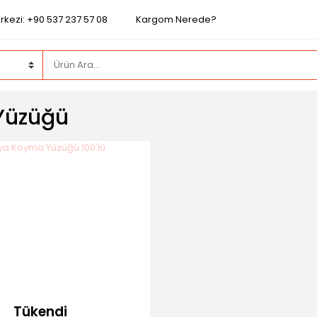
rkezi: +90 537 237 57 08
Kargom Nerede?
Yüzüğü
Tükendi