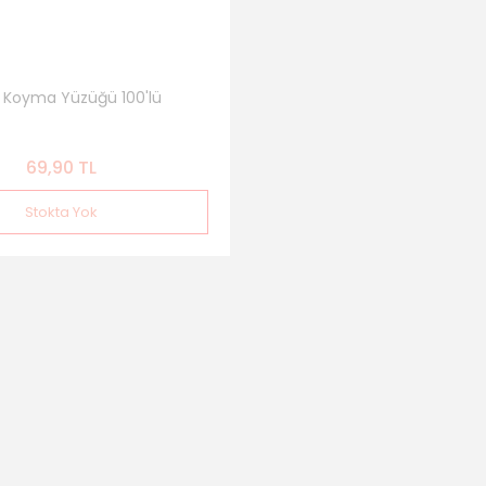
 Koyma Yüzüğü 100'lü
69,90 TL
Stokta Yok