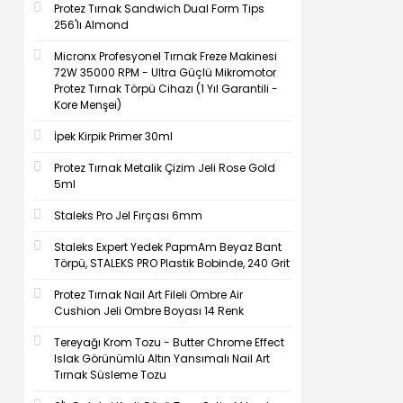
Protez Tırnak Sandwich Dual Form Tips
256'lı Almond
Micronx Profesyonel Tırnak Freze Makinesi
72W 35000 RPM - Ultra Güçlü Mikromotor
Protez Tırnak Törpü Cihazı (1 Yıl Garantili -
Kore Menşei)
İpek Kirpik Primer 30ml
Protez Tırnak Metalik Çizim Jeli Rose Gold
5ml
Staleks Pro Jel Fırçası 6mm
Staleks Expert Yedek PapmAm Beyaz Bant
Törpü, STALEKS PRO Plastik Bobinde, 240 Grit
Protez Tırnak Nail Art Fileli Ombre Air
Cushion Jeli Ombre Boyası 14 Renk
Tereyağı Krom Tozu - Butter Chrome Effect
Islak Görünümlü Altın Yansımalı Nail Art
Tırnak Süsleme Tozu