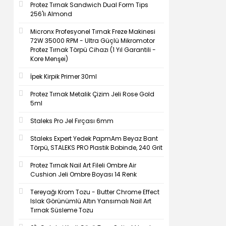
Protez Tırnak Sandwich Dual Form Tips
256'lı Almond
Micronx Profesyonel Tırnak Freze Makinesi
72W 35000 RPM - Ultra Güçlü Mikromotor
Protez Tırnak Törpü Cihazı (1 Yıl Garantili -
Kore Menşei)
İpek Kirpik Primer 30ml
Protez Tırnak Metalik Çizim Jeli Rose Gold
5ml
Staleks Pro Jel Fırçası 6mm
Staleks Expert Yedek PapmAm Beyaz Bant
Törpü, STALEKS PRO Plastik Bobinde, 240 Grit
Protez Tırnak Nail Art Fileli Ombre Air
Cushion Jeli Ombre Boyası 14 Renk
Tereyağı Krom Tozu - Butter Chrome Effect
Islak Görünümlü Altın Yansımalı Nail Art
Tırnak Süsleme Tozu