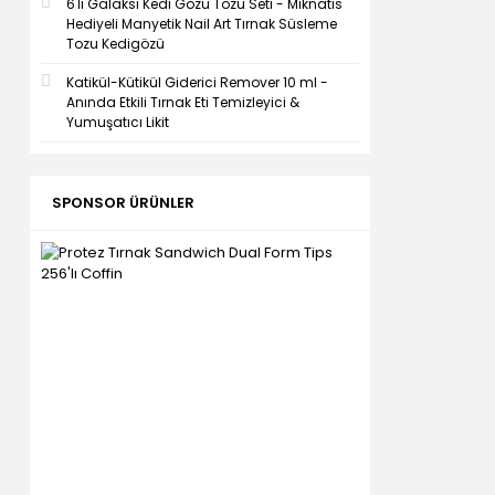
6'lı Galaksi Kedi Gözü Tozu Seti - Mıknatıs
Hediyeli Manyetik Nail Art Tırnak Süsleme
Tozu Kedigözü
Katikül-Kütikül Giderici Remover 10 ml -
Anında Etkili Tırnak Eti Temizleyici &
Yumuşatıcı Likit
SPONSOR ÜRÜNLER