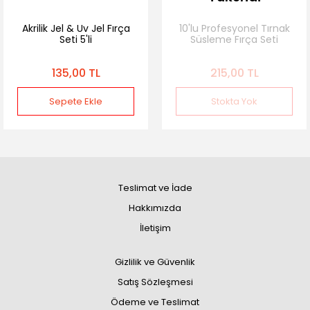
Akrilik Jel & Uv Jel Fırça
10'lu Profesyonel Tırnak
Seti 5'li
Süsleme Fırça Seti
Tırnak Süsleme Nail Art,
Jel Fırçası,Akrilik Jel
135,00 TL
215,00 TL
Fırçası
Sepete Ekle
Stokta Yok
Teslimat ve İade
Hakkımızda
İletişim
Gizlilik ve Güvenlik
Satış Sözleşmesi
Ödeme ve Teslimat