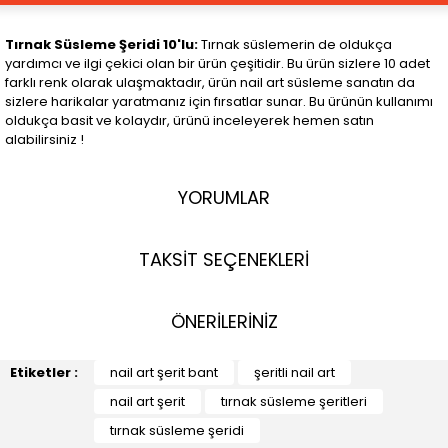
Tırnak Süsleme Şeridi 10'lu:
Tırnak süslemerin de oldukça
yardımcı ve ilgi çekici olan bir ürün çeşitidir. Bu ürün sizlere 10 adet
farklı renk olarak ulaşmaktadır, ürün nail art süsleme sanatın da
sizlere harikalar yaratmanız için fırsatlar sunar. Bu ürünün kullanımı
oldukça basit ve kolaydır, ürünü inceleyerek hemen satın
alabilirsiniz !
YORUMLAR
TAKSİT SEÇENEKLERİ
ÖNERİLERİNİZ
Etiketler :
nail art şerit bant
şeritli nail art
nail art şerit
tırnak süsleme şeritleri
tırnak süsleme şeridi