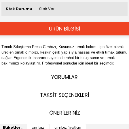
Stok Durumu
Stok Var
ÜRÜN BİLGİSİ
Tırnak Sıkıştırma Press Cımbızı, Kusursuz tırnak bakımı için özel olarak
üretilen tırnak cımbızı, keskin çelik yapısıyla hassas ve etkili tırnak tutumu
sağlar. Ergonomik tasarımı sayesinde rahat bir tutuş sunar ve tırnak
bakımınızı kolaylaştırır. Profesyonel sonuçlar için ideal bir seçimdir.
YORUMLAR
TAKSİT SEÇENEKLERİ
ÖNERİLERİNİZ
Etiketler :
cımbız
cımbız fiyatları