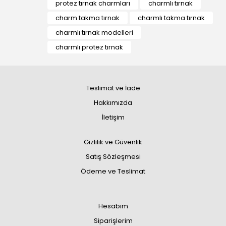
protez tırnak charmları
charmlı tırnak
charm takma tırnak
charmlı takma tırnak
charmlı tırnak modelleri
charmlı protez tırnak
Teslimat ve İade
Hakkımızda
İletişim
Gizlilik ve Güvenlik
Satış Sözleşmesi
Ödeme ve Teslimat
Hesabım
Siparişlerim