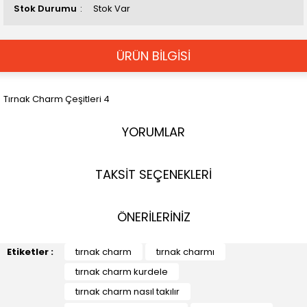
Stok Durumu
Stok Var
ÜRÜN BİLGİSİ
Tırnak Charm Çeşitleri 4
YORUMLAR
TAKSİT SEÇENEKLERİ
ÖNERİLERİNİZ
Etiketler :
tırnak charm
tırnak charmı
tırnak charm kurdele
tırnak charm nasıl takılır