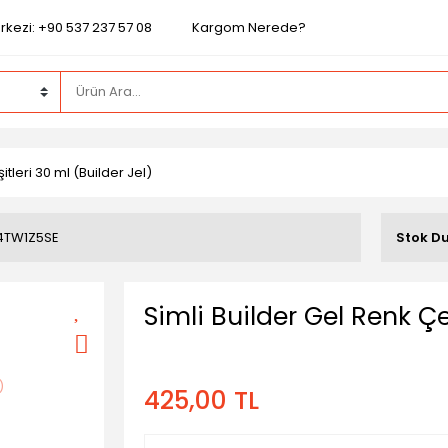
rkezi: +90 537 237 57 08
Kargom Nerede?
itleri 30 ml (Builder Jel)
4TW1Z5SE
Stok D
Simli Builder Gel Renk Çe
425,00 TL