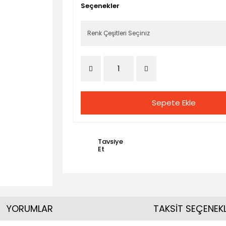
Seçenekler
Sepete Ekle
Tavsiye
Et
YORUMLAR
TAKSİT SEÇENEKL