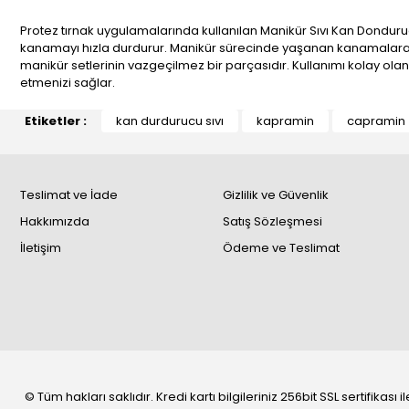
Protez tırnak uygulamalarında kullanılan Manikür Sıvı Kan Donduru
kanamayı hızla durdurur. Manikür sürecinde yaşanan kanamalara karşı 
manikür setlerinin vazgeçilmez bir parçasıdır. Kullanımı kolay ola
etmenizi sağlar.
Etiketler :
kan durdurucu sıvı
kapramin
capramin
Teslimat ve İade
Gizlilik ve Güvenlik
Hakkımızda
Satış Sözleşmesi
İletişim
Ödeme ve Teslimat
© Tüm hakları saklıdır. Kredi kartı bilgileriniz 256bit SSL sertifikası