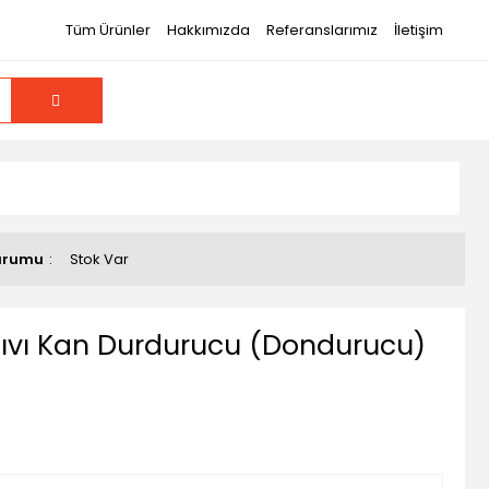
Tüm Ürünler
Hakkımızda
Referanslarımız
İletişim
urumu
Stok Var
 Sıvı Kan Durdurucu (Dondurucu)