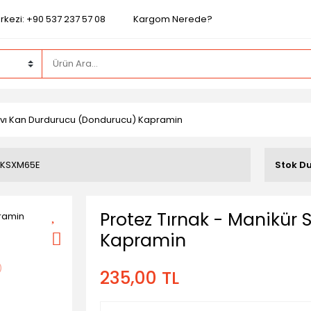
rkezi: +90 537 237 57 08
Kargom Nerede?
Sıvı Kan Durdurucu (Dondurucu) Kapramin
1KSXM65E
Stok D
Protez Tırnak - Manikür
Kapramin
235,00 TL