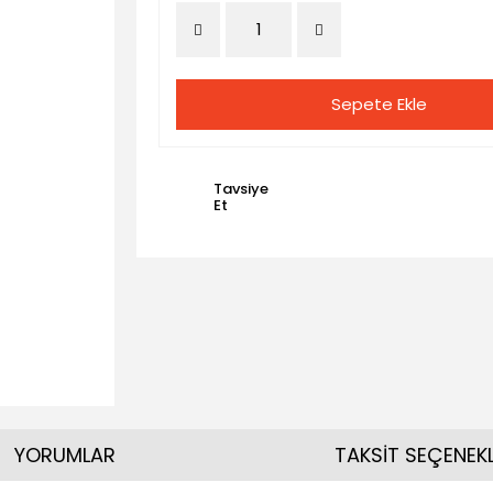
Sepete Ekle
Tavsiye
Et
YORUMLAR
TAKSİT SEÇENEKL