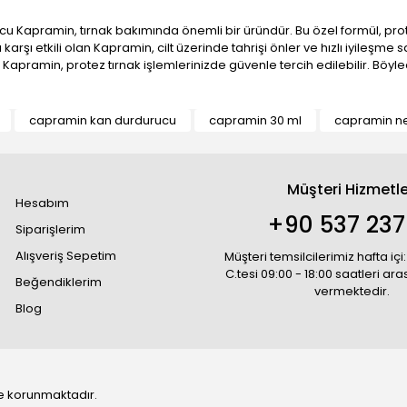
cu Kapramin, tırnak bakımında önemli bir üründür. Bu özel formül, prot
etkili olan Kapramin, cilt üzerinde tahrişi önler ve hızlı iyileşme sağl
n Kapramin, protez tırnak işlemlerinizde güvenle tercih edilebilir. Böy
capramin kan durdurucu
capramin 30 ml
capramin ne
Müşteri Hizmetle
Hesabım
+90 537 237
Siparişlerim
Alışveriş Sepetim
Müşteri temsilcilerimiz hafta içi:
C.tesi 09:00 - 18:00 saatleri ar
Beğendiklerim
vermektedir.
Blog
 ile korunmaktadır.