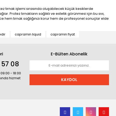
ez tırnak işlemi sırasında oluşabilecek küçük kesiklerde
ar. Protez tırnakların sağlıklı ve estetik görünmesi için bu sıvı,
lece hem tırnak sağlığınızı korur hem de profesyonel sonuçlar elde
dir
capramin liquid
capramin fiyat
ri
E-Bülten Abonelik
 57 08
 09:00 - 18:00
asında hizmet
KAYDOL