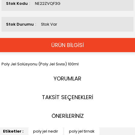
Stok Kodu
NE22ZVQF3G
Stok Durumu
Stok Var
ÜRÜN BİLGİSİ
Poly Jel Solüsyonu (Poly Jel Sıvısı) 100ml
YORUMLAR
TAKSİT SEÇENEKLERİ
ÖNERİLERİNİZ
Etiketler :
poly jel nedir
poly jel tirnak