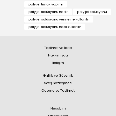
poly jel tırnak yapımı
poly jel solüsyonu nedir
poly jel solüsyonu
poly jel solüsyonu yerine ne kullanılır
poly jel solüsyonu nasıl kullanılır
Teslimat ve İade
Hakkımızda
İletişim
Gizlilik ve Güvenlik
Satış Sözleşmesi
Ödeme ve Teslimat
Hesabım
Siparişlerim