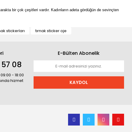
olarakta bir çok çeşitleri vardır. Kadınların adeta gördüğün de sevinçten
nak stickerları
tırnak sticker oje
ri
E-Bülten Abonelik
 57 08
 09:00 - 18:00
asında hizmet
KAYDOL