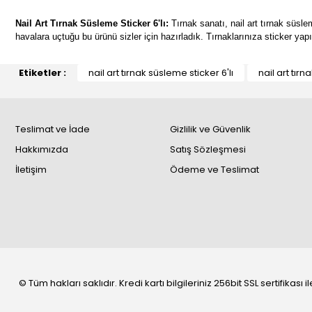
Nail Art Tırnak Süsleme Sticker 6'lı:
Tırnak sanatı, nail art tırnak süslem
havalara uçtuğu bu ürünü sizler için hazırladık. Tırnaklarınıza sticker yapı
Etiketler :
nail art tırnak süsleme sticker 6'lı
nail art tır
Teslimat ve İade
Gizlilik ve Güvenlik
Hakkımızda
Satış Sözleşmesi
İletişim
Ödeme ve Teslimat
© Tüm hakları saklıdır. Kredi kartı bilgileriniz 256bit SSL sertifikası