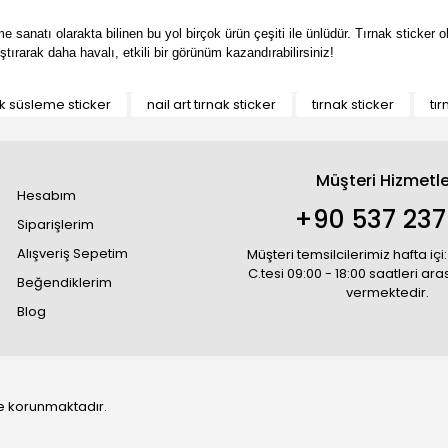
e sanatı olarakta bilinen bu yol birçok ürün çeşiti ile ünlüdür. Tırnak sticker 
ştırarak daha havalı, etkili bir görünüm kazandırabilirsiniz!
nak süsleme sticker
nail art tırnak sticker
tırnak sticker
tır
Müşteri Hizmetle
Hesabım
+90 537 237
Siparişlerim
Alışveriş Sepetim
Müşteri temsilcilerimiz hafta içi:
C.tesi 09:00 - 18:00 saatleri ar
Beğendiklerim
vermektedir.
Blog
 ile korunmaktadır.