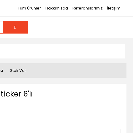
Tüm Ürünler
Hakkımızda
Referanslarımız
İletişim
mu
Stok Var
icker 6'lı