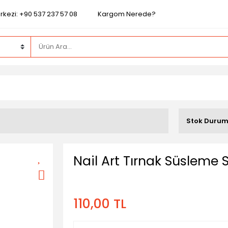
rkezi: +90 537 237 57 08
Kargom Nerede?
Stok Duru
Nail Art Tırnak Süsleme St
110,00 TL