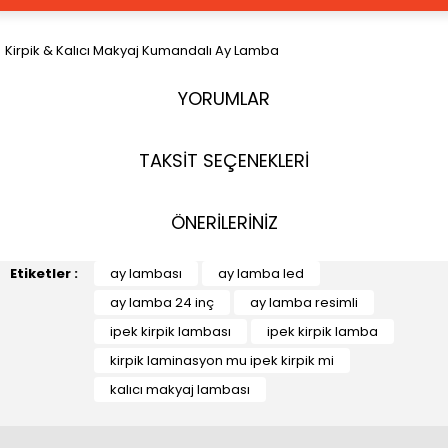
Kirpik & Kalıcı Makyaj Kumandalı Ay Lamba
YORUMLAR
TAKSİT SEÇENEKLERİ
ÖNERİLERİNİZ
Etiketler :
ay lambası
ay lamba led
ay lamba 24 inç
ay lamba resimli
ipek kirpik lambası
ipek kirpik lamba
kirpik laminasyon mu ipek kirpik mi
kalıcı makyaj lambası