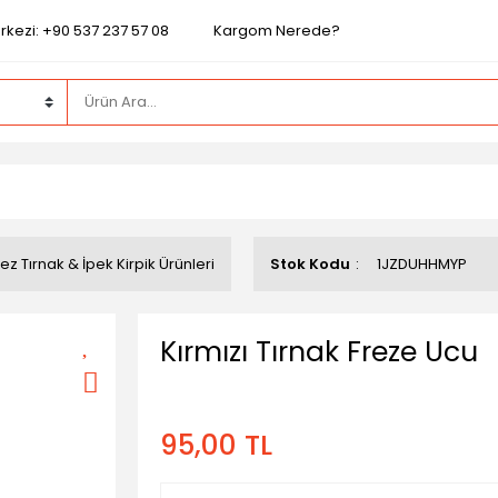
rkezi: +90 537 237 57 08
Kargom Nerede?
ez Tırnak & İpek Kirpik Ürünleri
Stok Kodu
1JZDUHHMYP
Kırmızı Tırnak Freze Ucu
95,00 TL