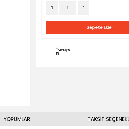
Sepete Ekle
Tavsiye
Et
YORUMLAR
TAKSİT SEÇENEKL