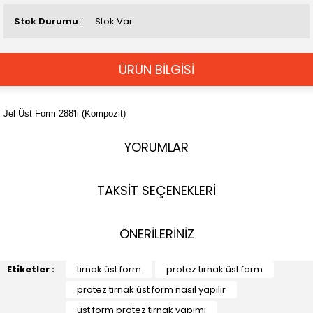
Stok Durumu
Stok Var
ÜRÜN BİLGİSİ
Jel Üst Form 288'li (Kompozit)
YORUMLAR
TAKSİT SEÇENEKLERİ
ÖNERİLERİNİZ
Etiketler :
tırnak üst form
protez tırnak üst form
protez tırnak üst form nasıl yapılır
üst form protez tırnak yapımı