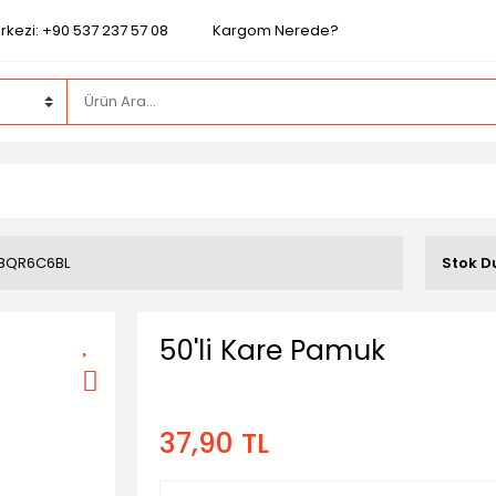
rkezi: +90 537 237 57 08
Kargom Nerede?
18QR6C6BL
Stok 
50'li Kare Pamuk
37,90 TL