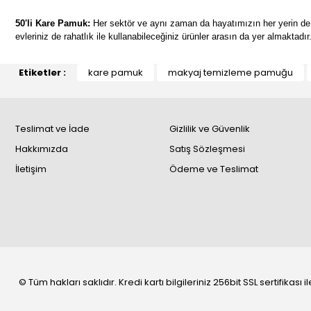
50'li Kare Pamuk:
Her sektör ve aynı zaman da hayatımızın her yerin de k
evleriniz de rahatlık ile kullanabileceğiniz ürünler arasın da yer almaktadı
Etiketler :
kare pamuk
makyaj temizleme pamuğu
Teslimat ve İade
Gizlilik ve Güvenlik
Hakkımızda
Satış Sözleşmesi
İletişim
Ödeme ve Teslimat
© Tüm hakları saklıdır. Kredi kartı bilgileriniz 256bit SSL sertifikası