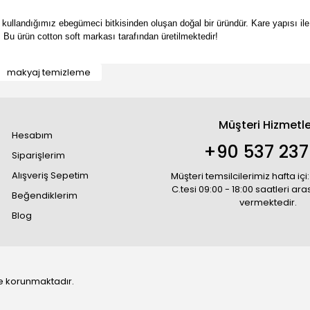
ullandığımız ebegümeci bitkisinden oluşan doğal bir üründür. Kare yapısı ile 
r. Bu ürün cotton soft markası tarafından üretilmektedir!
makyaj temizleme
Müşteri Hizmetle
Hesabım
+90 537 237
Siparişlerim
Alışveriş Sepetim
Müşteri temsilcilerimiz hafta içi:
C.tesi 09:00 - 18:00 saatleri ar
Beğendiklerim
vermektedir.
Blog
 ile korunmaktadır.