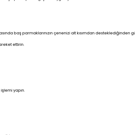
asında baş parmaklarınızın çenenizi alt kısımdan desteklediğinden gü
eket ettirin.
işlemi yapın.