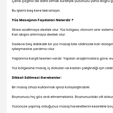
Çene çizginiz de dahil olmak suretiyle yüzünüzü yana doğru ge
Bu işlemi beş kere tekrarlayın.
Yüz Masajının Faydaları Nelerdir ?
Stresi azaltmaya destek olur. Yüz bölgesi, otonom sinir sisteminin
Kan akışını artırmaya destek olur.
Sadece beş dakikalık bir yüz masajı bile cildinizde kan dolaşım
iyileşmesine yardımcı olur.
Yaşlanma karşıtı tesirleri vardır. Yapılan araştırmalara göre
Yüz bölgesine masaj, iç dokuları ve kasları çalıştırdığı için cild
Dikkat Edilmesi Gerekenler:
Bir masaj cihazı kullanmak işinizi kolaylaştırabilir.
Boynunuzu hiç göz ardı etmemelisiniz. Boynunuzdaki cilt dokus
Yüzünüze yapmış olduğunuz masaj hareketlerini kesinlikle bo