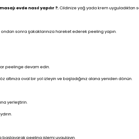
masajı evde nasıl yapılır ?
; Cildinize yağ yada krem uyguladıktan s
e ondan sonra şakaklarınıza hareket ederek peeling yapın.
dar peelinge devam edin.
z altınıza oval bir yol izleyin ve başladığınız alana yeniden dönün.
a yerleştirin.
ydırın.
da başlayarak peeling işlemi uygulayın.