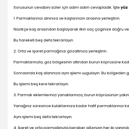
Sorusunun cevabını sizler için adım adım cevapladık. İşte
yüz 
1. Parmaklarınızı alnınıza ve kaşlarınızın arasına yerleştirin.
Nazikçe kaş arasından başlayarak ilkin saç çizginize doğru v
Bu hareketi beş defa tekrarlayın.
2. Orta ve işaret parmağınızı gözaltınıza yerleştirin.
Parmaklarınızla, göz bölgesinin altından burun köprüsüne ka
Sonrasında kaş alanınıza aynı işlemi uygulayın. Bu bölgeden gö
Bu işlemi beş kere tekrarlayın.
3. Parmak eklemlerinizi yanaklarınıza, burun köprüsünün yakının
Yanağınız süresince kulaklarınıza kadar hafif parmaklarınızı ka
Aynı işlemi beş defa tekrarlayın.
4. İşaret ve orta parmağınızla beraber ağzınızın her iki yanın