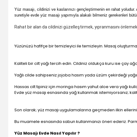
Yüz masajı, cildinizi ve kaslarınızı gençleştirmenin en rahat yoludur. 
suretiyle evde yüz masajı yapımıyla alakalı bilmeniz gerekenleri bütü
Rahat bir alan da cildinizi güzelleştirmek, yıpranmasını önlemek 
Yüzünüzü hafifçe bir temizleyici ile temizleyin. Masaj oluştur
Kaliteli bir cilt yağı tercih edin. Cildiniz oldukça kuru ise çay 
Yağlı cilde sahipseniz jojoba hasım yada üzüm çekirdeği yağını k
Hassas cilt tipiniz için moringa hasım yahut aloe vera yağı kulla
Evde yüz masajı esnasında yağ kullanmak istemiyorsanız; kalitel
Son olarak; yüz masajı uygulamalarına geçmeden ilkin ellerinizi
Bu muamele esnasında sabun kullanmanızı öneri ederiz. Parma
Yüz Masajı Evde Nasıl Yapılır ?