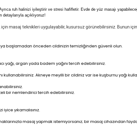
Ayrıca ruh halinizi iyileştirir ve stresi hafifletir. Evde de yüz masajı yapabil
n detaylarıyla açıklıyoruz!
için masaj teknikleri uygulayabilir, kusursuz görünebilirsiniz. Bunun için
maya başlamadan önceden cildinizin temizliğinden güvenli olun.
ağacı yağı, argan yada badem yağını tercih edebilirsiniz.
ullanabilirsiniz. Akneye meyilli bir cildiniz var ise kuşburnu yağı kul
nabilirsiniz.
i bir nemlendirici tercih edebilirsiniz.
 iyice yıkamalısınız.
klarınızla masaj yapmak istemiyorsanız; bir masaj cihazından faydal