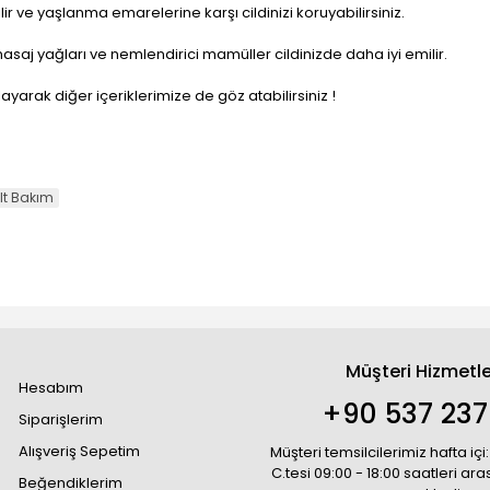
lir ve yaşlanma emarelerine karşı cildinizi koruyabilirsiniz.
masaj yağları ve nemlendirici mamüller cildinizde daha iyi emilir.
layarak diğer içeriklerimize de göz atabilirsiniz !
lt Bakım
Müşteri Hizmetle
Hesabım
+90 537 237
Siparişlerim
Alışveriş Sepetim
Müşteri temsilcilerimiz hafta içi:
C.tesi 09:00 - 18:00 saatleri ar
Beğendiklerim