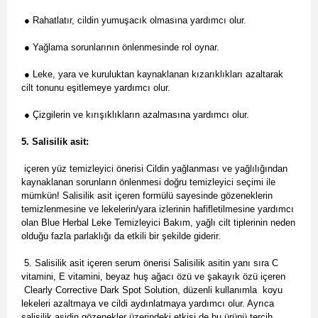
● Rahatlatır, cildin yumuşacık olmasına yardımcı olur.
● Yağlama sorunlarının önlenmesinde rol oynar.
● Leke, yara ve kuruluktan kaynaklanan kızarıklıkları azaltarak
cilt tonunu eşitlemeye yardımcı olur.
● Çizgilerin ve kırışıklıkların azalmasına yardımcı olur.
5. Salisilik asit:
içeren yüz temizleyici önerisi Cildin yağlanması ve yağlılığından
kaynaklanan sorunların önlenmesi doğru temizleyici seçimi ile
mümkün! Salisilik asit içeren formülü sayesinde gözeneklerin
temizlenmesine ve lekelerin/yara izlerinin hafifletilmesine yardımcı
olan Blue Herbal Leke Temizleyici Bakım, yağlı cilt tiplerinin neden
olduğu fazla parlaklığı da etkili bir şekilde giderir.
5. Salisilik asit içeren serum önerisi Salisilik asitin yanı sıra C
vitamini, E vitamini, beyaz huş ağacı özü ve şakayık özü içeren
Clearly Corrective Dark Spot Solution, düzenli kullanımla koyu
lekeleri azaltmaya ve cildi aydınlatmaya yardımcı olur. Ayrıca
salisilik asidin gözenekler üzerindeki etkisi de bu ürünü tercih