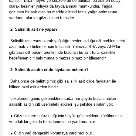
sahiptir. Bazı meyve ve sebzelerde de bulunan bu asitten dolaylı
olarak besinler yoluyla da faydalanmak mümkündür. Yağda
çözünen bir asit olan bu madde ciltteki fazla yağın atılmasına
yardımcı olur ve gözenekleri temizler.
2. Salisilik asit ne yapar?
Salisilik asit esas olarak yağlılığın neden olduğu cilt problemlerini
azaltmak ve önlemek için kullanılır. Yalnızca BHA veya AHA'lar
gibi bazı cilt bakım ürünlerinde bulunan bu asit türü, özellikle
hedeflenen cilt bakımında olmazsa olmaz bir bileşendir.
3. Salisilik asidin cilde faydaları nelerdir?
Daha önce de belirttiğimiz gibi salisilik asit cilde faydaları ile
bilinen özel asitlerden biridir.
Lekelerden geniş gözeneklere kadar her şeyde kullanılabilen
salisilik asidin cilt üzerindeki etkileri şu şekilde sıralanıyor:
● Gözeneklere nüfuz ettiği için büyük gözeneklerin küçülmesine
ve etkili bir şekilde temizlenmesine yardımcı olur.
● Cildin yağ dengesini korumaya yardımcı olur.