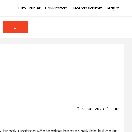
Tüm Ürünler
Hakkımızda
Referanslarımız
İletişim
23-08-2023
17:43
ik tırnak uzatma yöntemine benzer şekilde kullanılır,