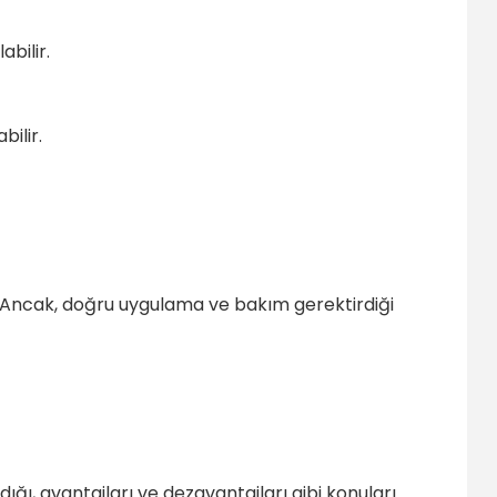
bilir.
bilir.
tir. Ancak, doğru uygulama ve bakım gerektirdiği
ığı, avantajları ve dezavantajları gibi konuları