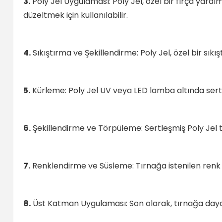
3.
Poly Jel Uygulaması: Poly Jel, özel bir fırça yardı
düzeltmek için kullanılabilir.
4.
Sıkıştırma ve Şekillendirme: Poly Jel, özel bir sıkı
5.
Kürleme: Poly Jel UV veya LED lamba altında sertle
6.
Şekillendirme ve Törpüleme: Sertleşmiş Poly Jel törp
7.
Renklendirme ve Süsleme: Tırnağa istenilen renk v
8.
Üst Katman Uygulaması: Son olarak, tırnağa dayanı