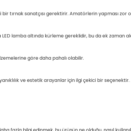
bir tırnak sanatçısı gerektirir. Amatörlerin yapması zor ola
ya LED lamba altında kürleme gereklidir, bu da ek zaman ala
lzemelerine göre daha pahalı olabilir.
yanıklılık ve estetik arayanlar için ilgi çekici bir seçenek
aha fazla bilgi edinmek, bu ürünün ne olduğu, nasıl kullanıld