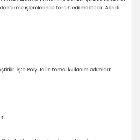
klendirme işlemlerinde tercih edilmektedir. Akrilik
irilir. İşte Poly Jel'in temel kullanım adımları:
r.