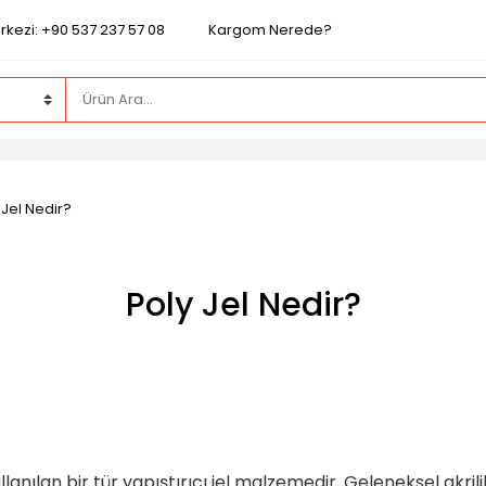
rkezi: +90 537 237 57 08
Kargom Nerede?
 Jel Nedir?
Poly Jel Nedir?
anılan bir tür yapıştırıcı jel malzemedir. Geleneksel akril