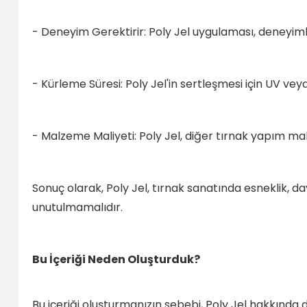
- Deneyim Gerektirir: Poly Jel uygulaması, deneyimli 
- Kürleme Süresi: Poly Jel'in sertleşmesi için UV ve
- Malzeme Maliyeti: Poly Jel, diğer tırnak yapım ma
Sonuç olarak, Poly Jel, tırnak sanatında esneklik, da
unutulmamalıdır.
Bu İçeriği Neden Oluşturduk?
Bu içeriği oluşturmanızın sebebi, Poly Jel hakkında d