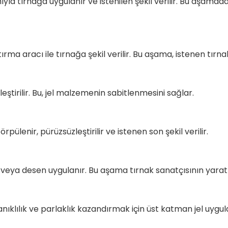
mıyla tırnağa uygulanır ve istenilen şekil verilir. Bu aşama
ştırma aracı ile tırnağa şekil verilir. Bu aşama, istenen tır
ştirilir. Bu, jel malzemenin sabitlenmesini sağlar.
ülenir, pürüzsüzleştirilir ve istenen son şekil verilir.
eya desen uygulanır. Bu aşama tırnak sanatçısının yaratıc
klılık ve parlaklık kazandırmak için üst katman jel uygula