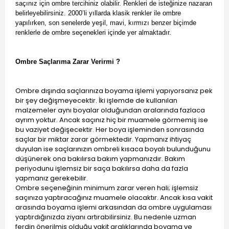
saçınız için ombre tercihiniz olabilir. Renkleri de isteğinize nazaran
belirleyebilirsiniz. 2000’li yıllarda klasik renkler ile ombre
yapılırken, son senelerde yeşil, mavi, kırmızı benzer biçimde
renklerle de ombre seçenekleri içinde yer almaktadır.
Ombre Saçlarıma Zarar Verirmi ?
Ombre dışında saçlarınıza boyama işlemi yapıyorsanız pek
bir şey değişmeyecektir. İki işlemde de kullanılan
malzemeler aynı boyalar olduğundan aralarında fazlaca
ayrım yoktur. Ancak saçınız hiç bir muamele görmemiş ise
bu vaziyet değişecektir. Her boya işleminden sonrasında
saçlar bir miktar zarar görmektedir. Yapmanız ihtiyaç
duyulan ise saçlarınızın ombreli kısaca boyalı bulunduğunu
düşünerek ona bakılırsa bakım yapmanızdır. Bakım
periyodunu işlemsiz bir saça bakılırsa daha da fazla
yapmanız gerekebilir.
Ombre seçeneğinin minimum zarar veren hali; işlemsiz
saçınıza yaptıracağınız muamele olacaktır. Ancak kısa vakit
arasında boyama işlemi arkasından da ombre uygulaması
yaptırdığınızda ziyanı artırabilirsiniz. Bu nedenle uzman
ferdin önerilmiş olduğu vakit aralıklarında boyama ve